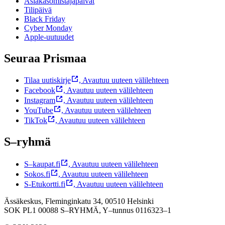
Asiakasomistajapäivät
Tilipäivä
Black Friday
Cyber Monday
Apple-uutuudet
Seuraa Prismaa
Tilaa uutiskirje
,
Avautuu uuteen välilehteen
Facebook
,
Avautuu uuteen välilehteen
Instagram
,
Avautuu uuteen välilehteen
YouTube
,
Avautuu uuteen välilehteen
TikTok
,
Avautuu uuteen välilehteen
S–ryhmä
S–kaupat.fi
,
Avautuu uuteen välilehteen
Sokos.fi
,
Avautuu uuteen välilehteen
S-Etukortti.fi
,
Avautuu uuteen välilehteen
Ässäkeskus, Fleminginkatu 34, 00510 Helsinki
SOK PL1 00088 S–RYHMÄ,
Y–tunnus 0116323–1