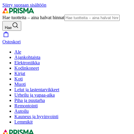
Siirry suoraan sisältöön
Hae tuotteita – aina halvat hinnat
Hae
Ostoskori
Ale
Ajankohtaista
Elektroniikka
Kodinkoneet
Kirjat
Koti
Muoti
Lelut ja lastentarvikkeet
Urheilu ja vapaa-aika
Piha ja puutarha
Remontointi
Autoilu
Kauneus ja hyvinvointi
Lemmikit