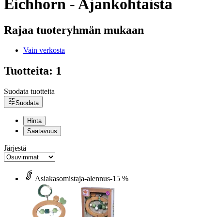
Eichhorn - Ajankohtaista
Rajaa tuoteryhmän mukaan
Vain verkosta
Tuotteita: 1
Suodata tuotteita
Suodata
Hinta
Saatavuus
Järjestä
Asiakasomistaja-alennus
-15 %