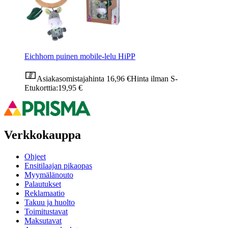
Eichhorn puinen mobile-lelu HiPP
Asiakasomistajahinta
16,96 €
Hinta ilman S-
Etukorttia:
19,95 €
Verkkokauppa
Ohjeet
Ensitilaajan pikaopas
Myymälänouto
Palautukset
Reklamaatio
Takuu ja huolto
Toimitustavat
Maksutavat