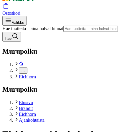
Ostoskori
Valikko
Hae tuotteita – aina halvat hinnat
Hae
Murupolku
…
Eichhorn
Murupolku
Etusivu
Brändit
Eichhorn
Ajankohtaista