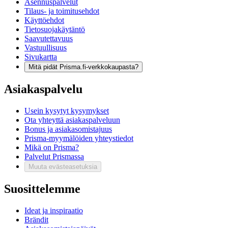
Asennuspalvelut
Tilaus- ja toimitusehdot
Käyttöehdot
Tietosuojakäytäntö
Saavutettavuus
Vastuullisuus
Sivukartta
Mitä pidät Prisma.fi-verkkokaupasta?
Asiakaspalvelu
Usein kysytyt kysymykset
Ota yhteyttä asiakaspalveluun
Bonus ja asiakasomistajuus
Prisma-myymälöiden yhteystiedot
Mikä on Prisma?
Palvelut Prismassa
Muuta evästeasetuksia
Suosittelemme
Ideat ja inspiraatio
Brändit